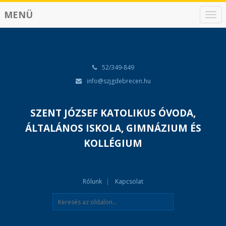
MENÜ
N
a
v
i
g
á
52/349-849
c
info@szjgdebrecen.hu
i
ó
SZENT JÓZSEF KATOLIKUS ÓVODA,
ÁLTALÁNOS ISKOLA, GIMNÁZIUM ÉS
KOLLÉGIUM
Rólunk
Kapcsolat