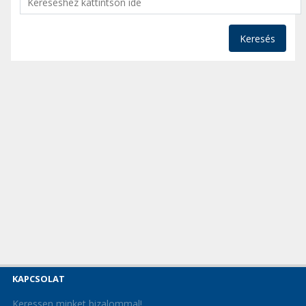
Keresés
KAPCSOLAT
Keressen minket bizalommal!